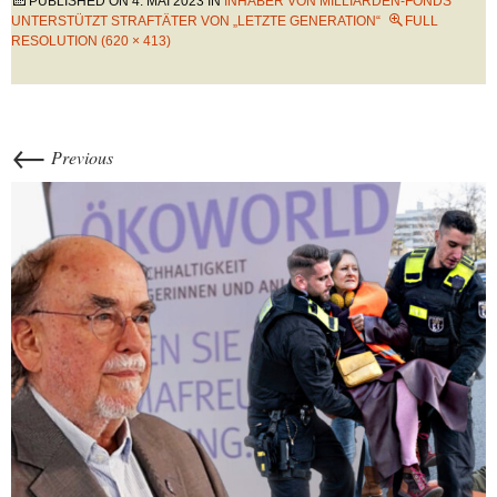
PUBLISHED ON
4. MAI 2023
IN
INHABER VON MILLIARDEN-FONDS
UNTERSTÜTZT STRAFTÄTER VON „LETZTE GENERATION“
FULL
RESOLUTION (620 × 413)
←
Previous