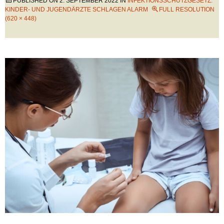
PUBLISHED ON
2. SEPTEMBER 2022
IN
INFEKTIONSSCHUTZGESETZ:
KINDER- UND JUGENDÄRZTE SCHLAGEN ALARM
FULL RESOLUTION
(620 × 448)