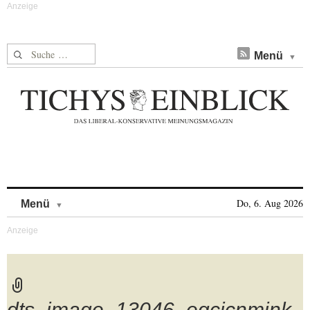
Suche nach:
Menü
Skip to content
Do, 6. Aug 2026
Menü
dts_image_13046_eqcicnmjnk