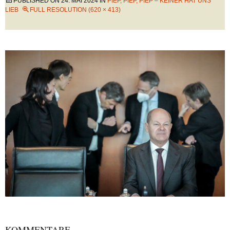
PUBLISHED ON
24. MAI 2024
IN
PIEP, PIEP, PIEP – KEINER HAT UNS
LIEB
FULL RESOLUTION (620 × 413)
KOMMENTARE