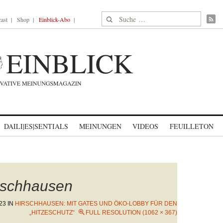
Suche nach:
ast
Shop
Einblick-Abo
DAILI|ES|SENTIALS
MEINUNGEN
VIDEOS
FEUILLETON
irschhausen
23
IN
HIRSCHHAUSEN: MIT GATES UND ÖKO-LOBBY FÜR DEN
„HITZESCHUTZ“
FULL RESOLUTION (1062 × 367)