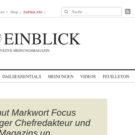
Suche nach:
ast
Shop
Einblick-Abo
DAILI|ES|SENTIALS
MEINUNGEN
VIDEOS
FEUILLETON
mut Markwort Focus
ger Chefredakteur und
Magazins un