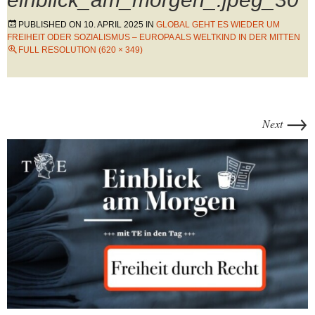
PUBLISHED ON
10. APRIL 2025
IN
GLOBAL GEHT ES WIEDER UM
FREIHEIT ODER SOZIALISMUS – EUROPA ALS WELTKIND IN DER MITTEN
FULL RESOLUTION (620 × 349)
→
Next