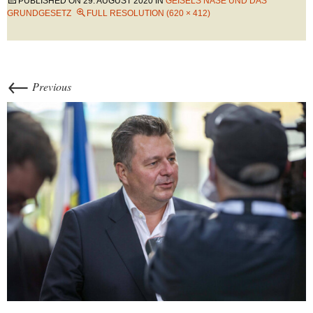
PUBLISHED ON
29. AUGUST 2020
IN
GEISELS NASE UND DAS
GRUNDGESETZ
FULL RESOLUTION (620 × 412)
←
Previous