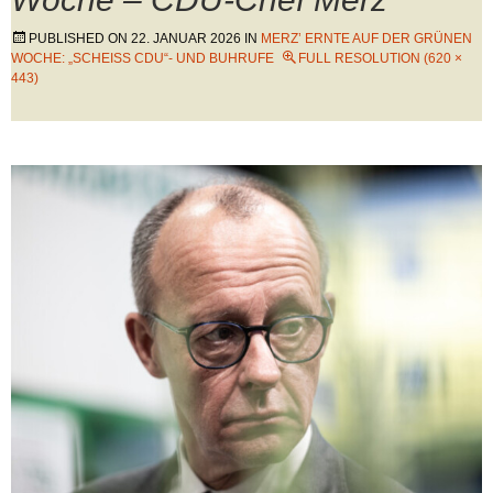
PUBLISHED ON
22. JANUAR 2026
IN
MERZ’ ERNTE AUF DER GRÜNEN
WOCHE: „SCHEISS CDU“- UND BUHRUFE
FULL RESOLUTION (620 ×
443)