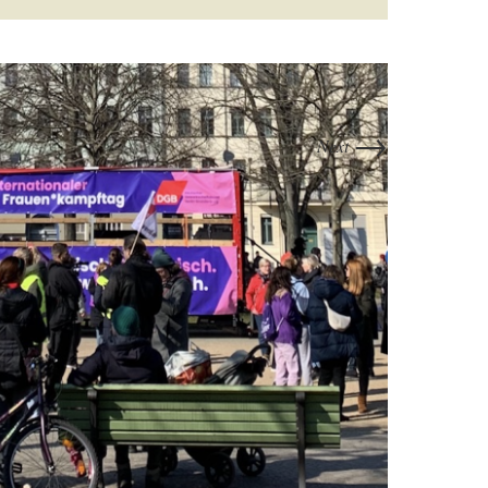
→
Next