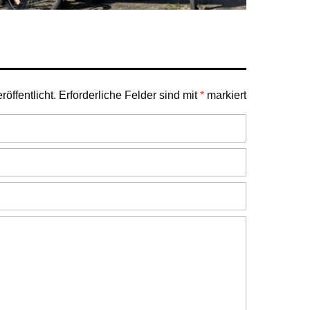
öffentlicht.
Erforderliche Felder sind mit
*
markiert