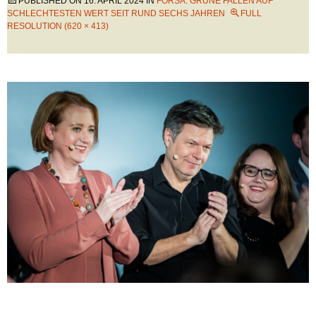
PUBLISHED ON
16. APRIL 2024
IN
FORSA: GRÜNE FALLEN AUF
SCHLECHTESTEN WERT SEIT RUND SECHS JAHREN
FULL
RESOLUTION (620 × 413)