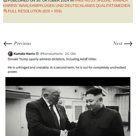
PUBLISHED ON
30. OKTOBER 2024
IN
FAKE-NUSS SPEZIAL: KAMALA
HARRIS’ WAHLKAMPFLÜGEN UND DEUTSCHLANDS QUALITÄTSMEDIEN
FULL RESOLUTION (620 × 559)
←
→
Previous
Next