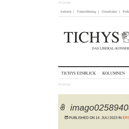
Autoren
Unterstützung
Grundsätze
Podc
Skip to content
TICHYS EINBLICK
KOLUMNEN
imago0258940
PUBLISHED ON
14. JULI 2023
IN
ERS