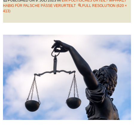
PUBLISHED ON
9. JULI 2023
IN
EIN POLITISCHES URTEIL? IMPFARZT
HABIG FÜR FALSCHE PÄSSE VERURTEILT
FULL RESOLUTION (620 ×
413)