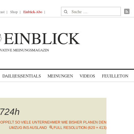
Suche nach:
ast
Shop
Einblick-Abo
DAILI|ES|SENTIALS
MEINUNGEN
VIDEOS
FEUILLETON
724h
OPPELT SO VIELE UNTERNEHMER WIE BISHER PLANEN DEN
UMZUG INS AUSLAND
FULL RESOLUTION (620 × 413)