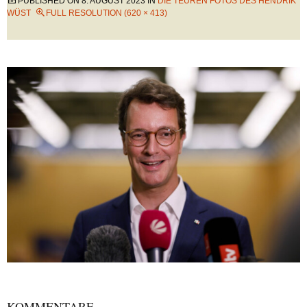
PUBLISHED ON
8. AUGUST 2023
IN
DIE TEUREN FOTOS DES HENDRIK
WÜST
FULL RESOLUTION (620 × 413)
KOMMENTARE