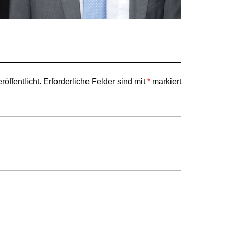
öffentlicht.
Erforderliche Felder sind mit
*
markiert