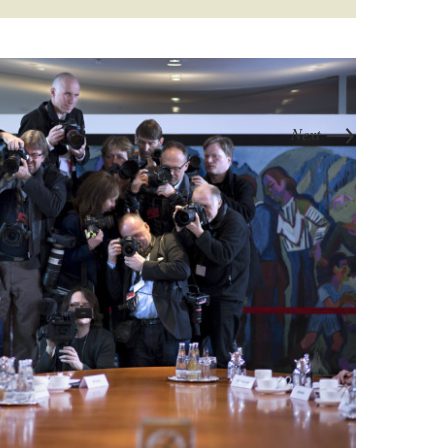
→
Next