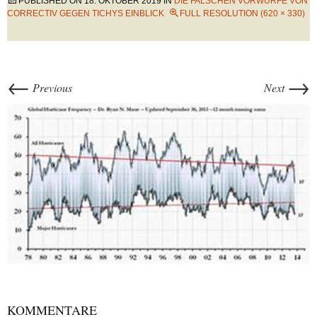
PUBLISHED ON
18. OKTOBER 2019
IN
DIE FALSCHEN VORWÜRFE VON
CORRECTIV GEGEN TICHYS EINBLICK
FULL RESOLUTION (620 × 330)
←
→
Previous
Next
KOMMENTARE