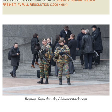
PUBLISHED ON
23. MÄRZ 2016
IN
DIE EINSCHRÄNKUNG DER
FREIHEIT
FULL RESOLUTION (1000 × 664)
Roman Yanushevsky
/
Shutterstock.com