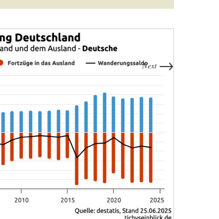
→
Next