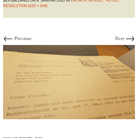
PUBLISHED ON
8. JANUAR 2022
IN
DIE AKTE SCHOLZ
FULL
RESOLUTION (620 × 349)
←
→
Previous
Next