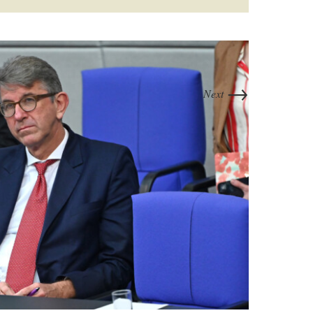
→
Next