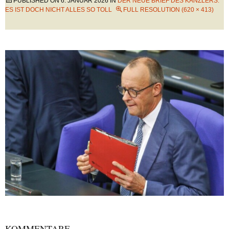
PUBLISHED ON
6. JANUAR 2026
IN
DER NEUE BRIEF DES KANZLERS:
ES IST DOCH NICHT ALLES SO TOLL
FULL RESOLUTION (620 × 413)
KOMMENTARE