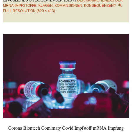
PUBLISHED ON
26. SEPTEMBER 2023
IN
DER KANINCHENBAU DER
MRNA-IMPFSTOFFE: KLAGEN, KOMMISSIONEN, KONSEQUENZEN?
FULL RESOLUTION (620 × 413)
Corona Biontech Comirnaty Covid Impfstoff mRNA Impfung