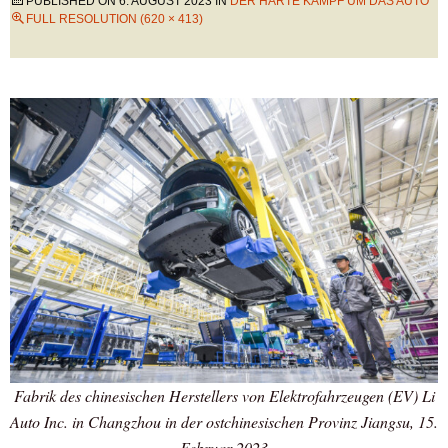
PUBLISHED ON
6. AUGUST 2023
IN
DER HARTE KAMPF UM DAS AUTO
FULL RESOLUTION (620 × 413)
Fabrik des chinesischen Herstellers von Elektrofahrzeugen (EV) Li
Auto Inc. in Changzhou in der ostchinesischen Provinz Jiangsu, 15.
Februar 2023