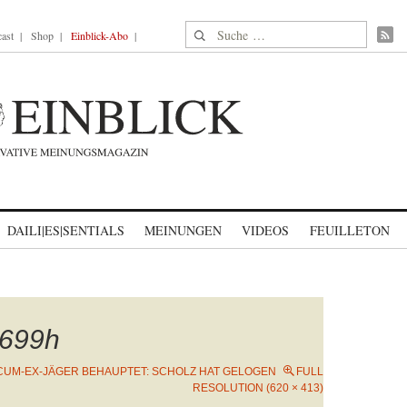
Suche nach:
ast
Shop
Einblick-Abo
DAILI|ES|SENTIALS
MEINUNGEN
VIDEOS
FEUILLETON
699h
CUM-EX-JÄGER BEHAUPTET: SCHOLZ HAT GELOGEN
FULL
RESOLUTION (620 × 413)