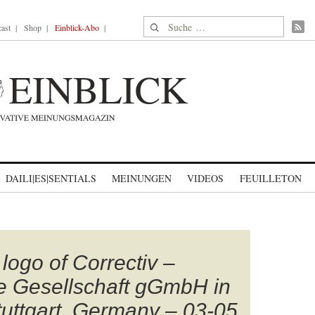
Suche nach:
ast
Shop
Einblick-Abo
DAILI|ES|SENTIALS
MEINUNGEN
VIDEOS
FEUILLETON
logo of Correctiv –
e Gesellschaft gGmbH in
Stuttgart, Germany – 03-05