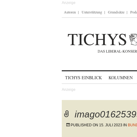
Autoren
Unterstützung
Grundsätze
Podc
Skip to content
TICHYS EINBLICK
KOLUMNEN
imago0162539
PUBLISHED ON
15. JULI 2023
IN
BUN