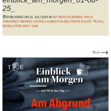
25_
PUBLISHED ON
31. JULI 2025
IN
MIT MERZ-KLINGBEIL NACH
VORARBEIT MERKEL-SCHOLZ-HABECK IN DIE STAATS-PLEITE
FULL
RESOLUTION (620 × 349)
→
Next