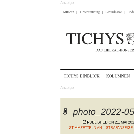
Autoren
Unterstützung
Grundsätze
Podc
Skip to content
TICHYS EINBLICK
KOLUMNEN
photo_2022-05
PUBLISHED ON
21. MAI 20
STIMMZETTELN AN – STRAFANZEIG