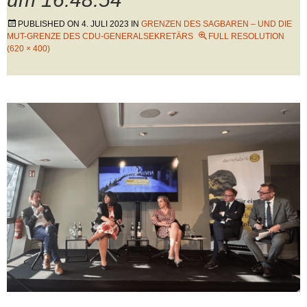
PUBLISHED ON
4. JULI 2023
IN
GRENZEN DES SAGBAREN – UND DIE
MUT-GRENZE DES CDU-GENERALSEKRETÄRS
FULL RESOLUTION
(620 × 400)