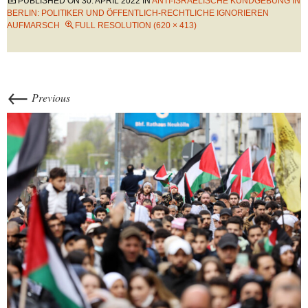
PUBLISHED ON
30. APRIL 2022
IN
ANTI-ISRAELISCHE KUNDGEBUNG IN
BERLIN: POLITIKER UND ÖFFENTLICH-RECHTLICHE IGNORIEREN
AUFMARSCH
FULL RESOLUTION (620 × 413)
←
Previous