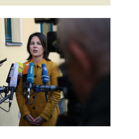
→
Next