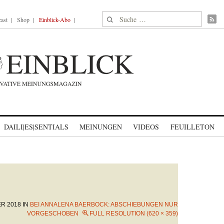
Suche nach:
ast
Shop
Einblick-Abo
DAILI|ES|SENTIALS
MEINUNGEN
VIDEOS
FEUILLETON
ER 2018
IN
BEI ANNALENA BAERBOCK: ABSCHIEBUNGEN NUR
VORGESCHOBEN
FULL RESOLUTION (620 × 359)