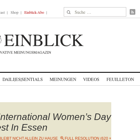
Suche nach:
ast
Shop
Einblick-Abo
DAILI|ES|SENTIALS
MEINUNGEN
VIDEOS
FEUILLETON
International Women’s Day
st In Essen
BLEIBT NICHT ALLEIN ZU HAUSE
FULL RESOLUTION (620 ×