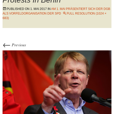
PUBLISHED ON
1. MAI 2017
IN
AM 1. MAI PRÄSENTIERT SICH DER DGB
ALS VORFELDORGANISATION DER SPD
FULL RESOLUTION (1024 ×
683)
←
Previous