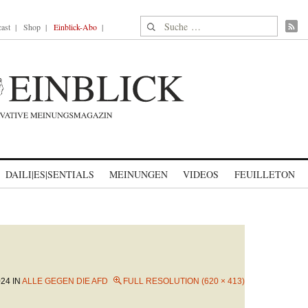
Suche nach:
ast
Shop
Einblick-Abo
DAILI|ES|SENTIALS
MEINUNGEN
VIDEOS
FEUILLETON
024
IN
ALLE GEGEN DIE AFD
FULL RESOLUTION (620 × 413)