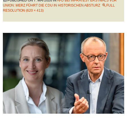
PUBLISHED ON
7. MAI 2026
IN
AFD BEI INFRATEST ERSTMALS VOR
UNION: MERZ FÜHRT DIE CDU IN HISTORISCHEN ABSTURZ
FULL
RESOLUTION (620 × 413)