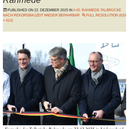
PUBLISHED ON
22. DEZEMBER 2025
IN
A 45: RAHMEDE-TALBRÜCKE
NACH REKORDBAUZEIT WIEDER BEFAHRBAR
FULL RESOLUTION (620
× 413)
Freigabe der Talbrücke Rahmede am 22.12.2025 in Lüdenscheid,