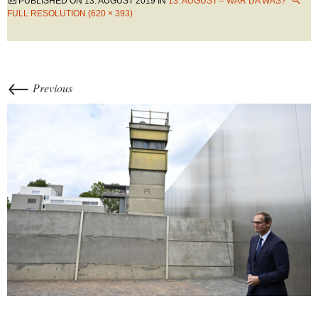
PUBLISHED ON
13. AUGUST 2019
IN
13. AUGUST – WAR DA WAS?
FULL RESOLUTION (620 × 393)
←
Previous