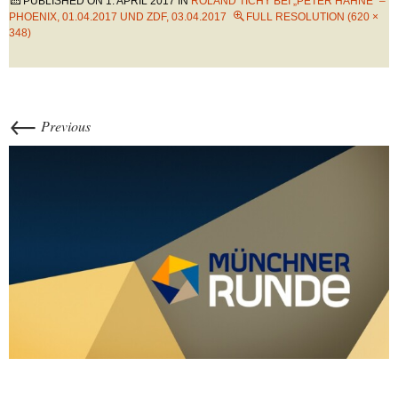
PUBLISHED ON
1. APRIL 2017
IN
ROLAND TICHY BEI „PETER HAHNE“ –
PHOENIX, 01.04.2017 UND ZDF, 03.04.2017
FULL RESOLUTION (620 ×
348)
←
Previous