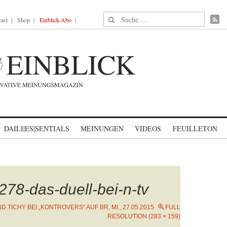
Suche nach:
ast
Shop
Einblick-Abo
DAILI|ES|SENTIALS
MEINUNGEN
VIDEOS
FEUILLETON
78-das-duell-bei-n-tv
 TICHY BEI „KONTROVERS“ AUF BR, MI., 27.05.2015
FULL
RESOLUTION (283 × 159)