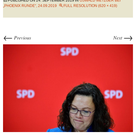
PUBLISHED ON
24. SEPTEMBER 2019
IN
OSWALD METZGER BEI
„PHOENIX RUNDE“, 24.09.2019
FULL RESOLUTION (620 × 419)
←
→
Previous
Next