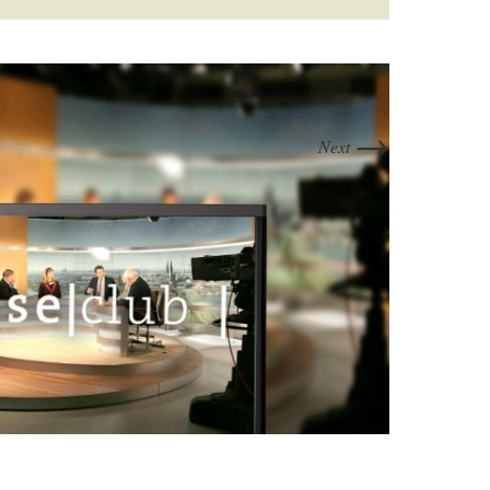
→
Next