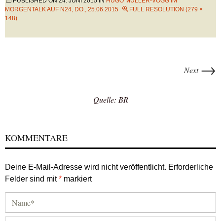
PUBLISHED ON
24. JUNI 2015
IN
HUGO MÜLLER-VOGG IM
MORGENTALK AUF N24, DO., 25.06.2015
FULL RESOLUTION (279 ×
148)
→
Next
Quelle: BR
KOMMENTARE
Deine E-Mail-Adresse wird nicht veröffentlicht.
Erforderliche
Felder sind mit
*
markiert