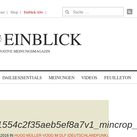
Suche nach:
ast
Shop
Einblick-Abo
DAILI|ES|SENTIALS
MEINUNGEN
VIDEOS
FEUILLETON
1554c2f35aeb5ef8a7v1_mincrop
 2016
IN
HUGO MÜLLER-VOGG IM DLF (DEUTSCHLANDFUNK),