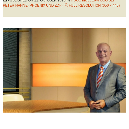
PUBLISHED ON
22. OKTOBER 2016
IN
HUGO MÜLLER-VOGG BEI
PETER HAHNE (PHOENIX UND ZDF)
FULL RESOLUTION (650 × 445)