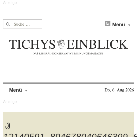
Suche nach:
Menü
Skip to content
Do, 6. Aug 2026
Menü
12140591_894678040646399_