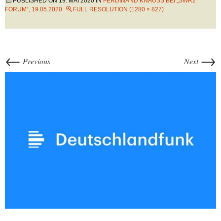
PUBLISHED ON
19. MAI 2020
IN
FERDINAND KNAUSS BEI „SWR2 F
ORUM“, 19.05.2020
FULL RESOLUTION (1280 × 827)
←
→
Previous
Next