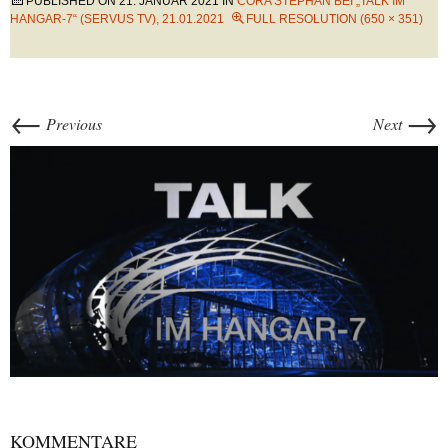
PUBLISHED ON
21. JANUAR 2021
IN
CORA STEPHAN BEI „TALK IM
HANGAR-7“ (SERVUS TV), 21.01.2021
FULL RESOLUTION (650 × 351)
←
→
Previous
Next
KOMMENTARE